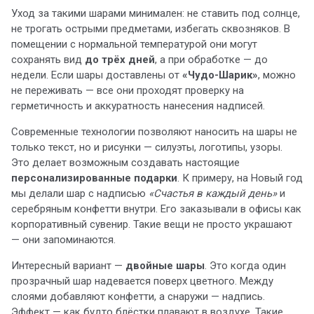
Уход за такими шарами минимален: не ставить под солнце,
не трогать острыми предметами, избегать сквозняков. В
помещении с нормальной температурой они могут
сохранять вид
до трёх дней
, а при обработке — до
недели. Если шары доставлены от
«Чудо-Шарик»
, можно
не переживать — все они проходят проверку на
герметичность и аккуратность нанесения надписей.
Современные технологии позволяют наносить на шары не
только текст, но и рисунки — силуэты, логотипы, узоры.
Это делает возможным создавать настоящие
персонализированные подарки
. К примеру, на Новый год
мы делали шар с надписью
«Счастья в каждый день»
и
серебряным конфетти внутри. Его заказывали в офисы как
корпоративный сувенир. Такие вещи не просто украшают
— они запоминаются.
Интересный вариант —
двойные шары
. Это когда один
прозрачный шар надевается поверх цветного. Между
слоями добавляют конфетти, а снаружи — надпись.
Эффект — как будто блёстки плавают в воздухе. Такие