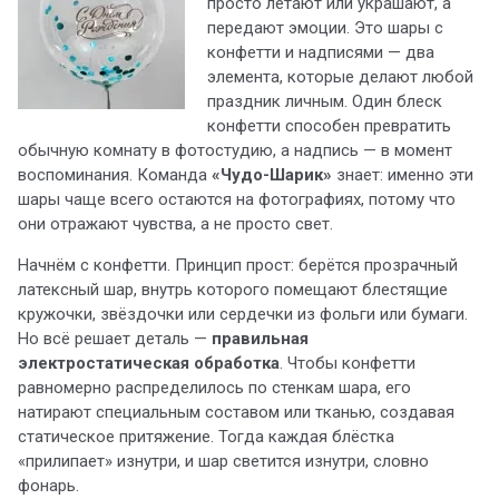
просто летают или украшают, а
передают эмоции. Это шары с
конфетти и надписями — два
элемента, которые делают любой
праздник личным. Один блеск
конфетти способен превратить
обычную комнату в фотостудию, а надпись — в момент
воспоминания. Команда
«Чудо-Шарик»
знает: именно эти
шары чаще всего остаются на фотографиях, потому что
они отражают чувства, а не просто свет.
Начнём с конфетти. Принцип прост: берётся прозрачный
латексный шар, внутрь которого помещают блестящие
кружочки, звёздочки или сердечки из фольги или бумаги.
Но всё решает деталь —
правильная
электростатическая обработка
. Чтобы конфетти
равномерно распределилось по стенкам шара, его
натирают специальным составом или тканью, создавая
статическое притяжение. Тогда каждая блёстка
«прилипает» изнутри, и шар светится изнутри, словно
фонарь.