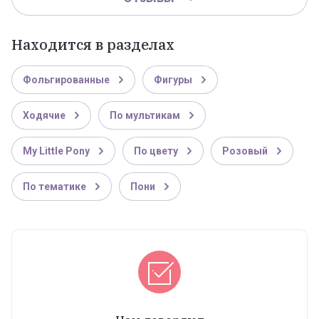
Находится в разделах
Фольгированные
Фигуры
Ходячие
По мультикам
My Little Pony
По цвету
Розовый
По тематике
Пони