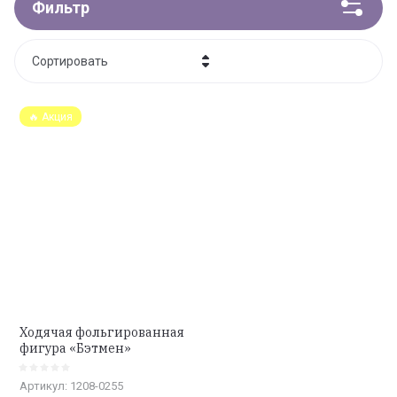
Фильтр
Сортировать
Цена - убывание
🔥 Акция
Цена - возрастание
Название - Я-А
Название - А-Я
Ходячая фольгированная
фигура «Бэтмен»
Артикул:
1208-0255